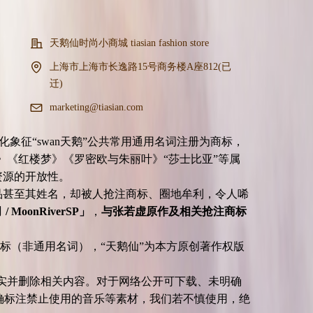
天鹅仙时尚小商城 tiasian fashion store
上海市上海市长逸路15号商务楼A座812(已
迁)
marketing@tiasian.com
征“swan天鹅”公共常用通用名词注册为商标，
》《红楼梦》《罗密欧与朱丽叶》“莎士比亚”等属
共文化资源的开放性。
现去挑选 →
品甚至其姓名，却被人抢注商标、圈地牟利，令人唏
oonRiverSP」
，
与张若虚原作及相关抢注商标
标（非通用名词），“天鹅仙”为本方原创著作权版
实并删除相关内容。对于网络公开可下载、未明确
确标注禁止使用的音乐等素材，我们若不慎使用，绝