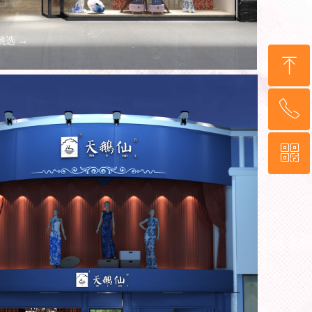
挑选 →
ꁸ
ꂅ
回到顶部
ꀥ
13641708742
微信二维码
 →