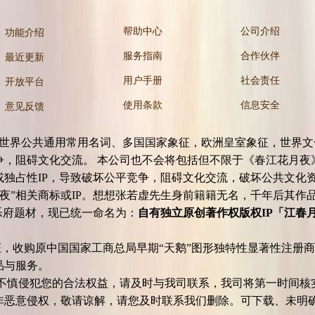
帮助中心
公司介绍
功能介绍
服务指南
合作伙伴
最近更新
用户手册
社会责任
开放平台
使用条款
信息安全
意见反馈
公共通用常用名词、多国国家象征，欧洲皇室象征，世界文化象
，阻碍文化交流。 本公司也不会将包括但不限于《春江花月夜
标或独占性IP，导致破坏公平竞争，阻碍文化交流，破坏公
夜”相关商标或IP。想想张若虚先生身前籍籍无名，千年后其作
乐府题材，现已统一命名为：
自有独立原创著作权版权IP「江春月 / M
，收购原中国国家工商总局早期“天鹅”图形独特性显著性注册商
产品与服务。
慎侵犯您的合法权益，请及时与我司联系，我司将第一时间核
非恶意侵权，敬请谅解，请您及时联系我们删除。可下载、未明