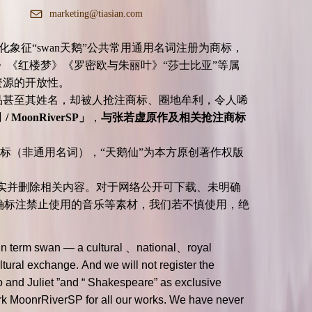
marketing@tiasian.com
征“swan天鹅”公共常用通用名词注册为商标，
》《红楼梦》《罗密欧与朱丽叶》“莎士比亚”等属
共文化资源的开放性。
品甚至其姓名，却被人抢注商标、圈地牟利，令人唏
oonRiverSP」
，
与张若虚原作及相关抢注商标
标（非通用名词），“天鹅仙”为本方原创著作权版
实并删除相关内容。对于网络公开可下载、未明确
确标注禁止使用的音乐等素材，我们若不慎使用，绝
noun term swan — a cultural 、national、royal
ltural exchange. And we will not register the
 and Juliet ”and “ Shakespeare” as exclusive
mark MoonrRiverSP for all our works. We have never