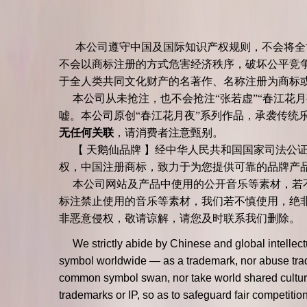
本公司遵守中国及国际知识产权规则，不会将全世界
不会以商标注册的方式危害经济秩序，破坏公平竞争
于全人类共同文化财产的名著作、名称注册为商
本公司从未抢注，也不会抢注“张若虚”“春江花月
嘘。本公司原创“春江花月夜”系列作品，承袭传统
无任何关联
，请消费者注意甄别。
【 天鹅仙品牌 】经中华人民共和国国家司法公证
权，中国注册商标，致力于为您提供可靠的品牌
本公司网站及产品中使用的公开音乐等素材，若不
标注禁止使用的音乐等素材，我们若不慎使用，绝
非恶意侵权，敬请谅解，请您及时联系我们删除。
We strictly abide by Chinese and global intelle
symbol worldwide — as a trademark, nor abuse tradem
common symbol swan, nor take world shared cultural
trademarks or IP, so as to safeguard fair competit