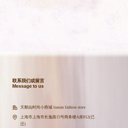
联系我们或留言
Message to us
天鹅仙时尚小商城 tiasian fashion store
上海市上海市长逸路15号商务楼A座812(已
迁)