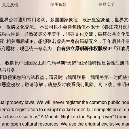
使用条款
信息安全
意见反馈
公共通用常用名词、多国国家象征，欧洲皇室象征，世界文化象
，阻碍文化交流。 本公司也不会将包括但不限于《春江花月夜
标或独占性IP，导致破坏公平竞争，阻碍文化交流，破坏公
夜”相关商标或IP。想想张若虚先生身前籍籍无名，千年后其作
乐府题材，现已统一命名为：
自有独立原创著作权版权IP「江春月 / M
，收购原中国国家工商总局早期“天鹅”图形独特性显著性注册商
产品与服务。
慎侵犯您的合法权益，请及时与我司联系，我司将第一时间核
非恶意侵权，敬请谅解，请您及时联系我们删除。可下载、未明
ctual property laws. We will never register the common public 
ark registration to disrupt market order, fair competition or cu
 classics such as“ A Moonlit Night on the Spring River‌”“Romeo
ion and open cultural resources. We use the original exclusive 