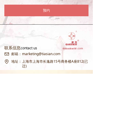
预约
联系信息
contact us
邮箱：
marketing@tiasian.com
地址：
上海市上海市长逸路15号商务楼A座812(已
迁)
本公司遵守中国及国际知识产权规则，不会将全世界公共通用常用名词、多
国国家象征，欧洲皇室象征，世界文化象征“swan天鹅”公共常用通用名词注册
为商标，不会以商标注册的方式危害经济秩序，破坏公平竞争，阻碍文化交
流。 本公司也不会将包括但不限于《春江花月夜》《红楼梦》《罗密欧与朱丽
叶》“莎士比亚”等属于全人类共同文化财产的名著作、名称注册为商标或独占
性IP，导致
破坏公平竞争
，阻碍文化交流，破坏公共文化资源的开放性。
本公司从未抢注，也不会抢注“张若虚”“春江花月夜”相关商标或IP。想想张若
虚先生身前籍籍无名，千年后其作品甚至其姓名，却被人抢注商标、圈地牟
利，令人唏嘘。本公司原创“春江花月夜”系列作品，承袭传统乐府题材，现已
统一命名为：自有独立原创著作权版权IP「江春月 / MoonRiverSP」，与张若
虚原作及相关抢注商标无任何关联，请消费者注意甄别。
【 天鹅仙品牌 】经中华人民共和国国家司法公证，收购原中国国家工商总局