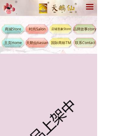
끀
商城Store
时尚Salon
品牌故事story
店铺形象Store
主页Home
天鹅仙tiasian
国际商标TM
联系Contact