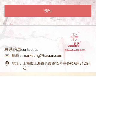
预约
联系信息
contact us
邮箱：
marketing@tiasian.com
地址：
上海市上海市长逸路15号商务楼A座812(已
迁)
本公司遵守中国及国际知识产权规则，不会将全世界公共通用常用名词、多
国国家象征，欧洲皇室象征，世界文化象征“swan天鹅”公共常用通用名词注册
为商标，不会以商标注册的方式危害经济秩序，破坏公平竞争，阻碍文化交
流。 本公司也不会将包括但不限于《春江花月夜》《红楼梦》《罗密欧与朱丽
叶》“莎士比亚”等属于全人类共同文化财产的名著作、名称注册为商标或独占
性IP，导致
破坏公平竞争
，阻碍文化交流，破坏公共文化资源的开放性。
本公司从未抢注，也不会抢注“张若虚”“春江花月夜”相关商标或IP。想想张若
虚先生身前籍籍无名，千年后其作品甚至其姓名，却被人抢注商标、圈地牟
利，令人唏嘘。本公司原创“春江花月夜”系列作品，承袭传统乐府题材，现已
统一命名为：自有独立原创著作权版权IP「江春月 / MoonRiverSP」，与张若
虚原作及相关抢注商标无任何关联，请消费者注意甄别。
【 天鹅仙品牌 】经中华人民共和国国家司法公证，收购原中国国家工商总局