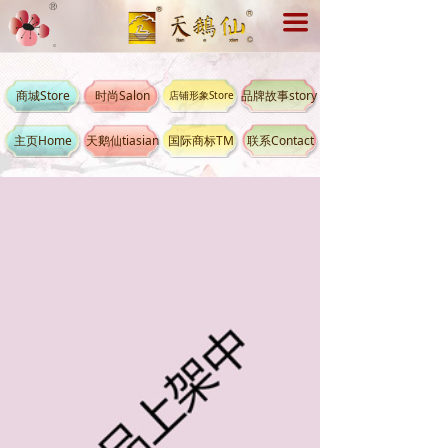
끀
商城Store
时尚Salon
品牌故事story
店铺形象Store
主页Home
天鹅仙tiasian
国际商标TM
联系Contact