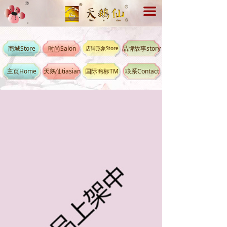
끀
商城Store
时尚Salon
品牌故事story
店铺形象Store
主页Home
天鹅仙tiasian
国际商标TM
联系Contact