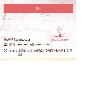
预约
联系信息
contact us
邮箱：
marketing@tiasian.com
地址：
上海市上海市长逸路15号商务楼A座812(已
迁)
本公司遵守中国及国际知识产权规则，不会将全世界公共通用常用名词、多
国国家象征，欧洲皇室象征，世界文化象征“swan天鹅”公共常用通用名词注册
为商标，不会以商标注册的方式危害经济秩序，破坏公平竞争，阻碍文化交
流。 本公司也不会将包括但不限于《春江花月夜》《红楼梦》《罗密欧与朱丽
叶》“莎士比亚”等属于全人类共同文化财产的名著作、名称注册为商标或独占
性IP，导致
破坏公平竞争
，阻碍文化交流，破坏公共文化资源的开放性。
本公司从未抢注，也不会抢注“张若虚”“春江花月夜”相关商标或IP。想想张若
虚先生身前籍籍无名，千年后其作品甚至其姓名，却被人抢注商标、圈地牟
利，令人唏嘘。本公司原创“春江花月夜”系列作品，承袭传统乐府题材，现已
统一命名为：自有独立原创著作权版权IP「江春月 / MoonRiverSP」，与张若
虚原作及相关抢注商标无任何关联，请消费者注意甄别。
【 天鹅仙品牌 】经中华人民共和国国家司法公证，收购原中国国家工商总局