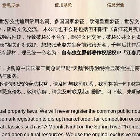
使用条款
信息安全
意见反馈
公共通用常用名词、多国国家象征，欧洲皇室象征，世界文化象
，阻碍文化交流。 本公司也不会将包括但不限于《春江花月夜
标或独占性IP，导致破坏公平竞争，阻碍文化交流，破坏公
夜”相关商标或IP。想想张若虚先生身前籍籍无名，千年后其作
乐府题材，现已统一命名为：
自有独立原创著作权版权IP「江春月 / M
，收购原中国国家工商总局早期“天鹅”图形独特性显著性注册商
产品与服务。
慎侵犯您的合法权益，请及时与我司联系，我司将第一时间核
非恶意侵权，敬请谅解，请您及时联系我们删除。可下载、未明
ctual property laws. We will never register the common public 
ark registration to disrupt market order, fair competition or cu
 classics such as“ A Moonlit Night on the Spring River‌”“Romeo
ion and open cultural resources. We use the original exclusive 