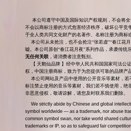
本公司遵守中国及国际知识产权规则，不会将全世界
不会以商标注册的方式危害经济秩序，破坏公平竞争
于全人类共同文化财产的名著作、名称注册为商
本公司从未抢注，也不会抢注“张若虚”“春江花月
嘘。本公司原创“春江花月夜”系列作品，承袭传统
无任何关联
，请消费者注意甄别。
【 天鹅仙品牌 】经中华人民共和国国家司法公证
权，中国注册商标，致力于为您提供可靠的品牌
本公司网站及产品中使用的公开音乐等素材，若不
标注禁止使用的音乐等素材，我们若不慎使用，绝
非恶意侵权，敬请谅解，请您及时联系我们删除。
We strictly abide by Chinese and global intelle
symbol worldwide — as a trademark, nor abuse tradem
common symbol swan, nor take world shared cultural
trademarks or IP, so as to safeguard fair competit