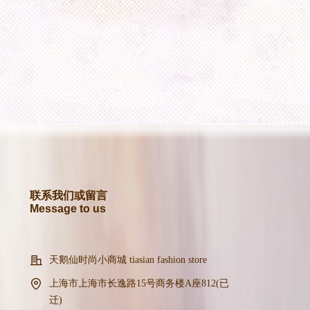
联系我们或留言
Message to us
天鹅仙时尚小商城 tiasian fashion store
上海市上海市长逸路15号商务楼A座812(已
迁)