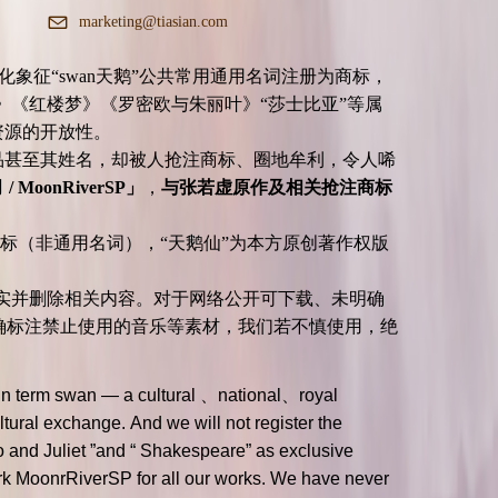
marketing@tiasian.com
征“swan天鹅”公共常用通用名词注册为商标，
》《红楼梦》《罗密欧与朱丽叶》“莎士比亚”等属
共文化资源的开放性。
品甚至其姓名，却被人抢注商标、圈地牟利，令人唏
oonRiverSP」
，
与张若虚原作及相关抢注商标
标（非通用名词），“天鹅仙”为本方原创著作权版
实并删除相关内容。对于网络公开可下载、未明确
确标注禁止使用的音乐等素材，我们若不慎使用，绝
noun term swan — a cultural 、national、royal
ltural exchange. And we will not register the
 and Juliet ”and “ Shakespeare” as exclusive
mark MoonrRiverSP for all our works. We have never