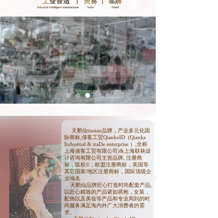
天鹅仙tiasian品牌，产业多元化国
际商标,倩客工贸QiankeID (Qianke
Industrial & traDe enterprise ）,全称
上海倩客工贸有限公司)&上海联袂设
计咨询有限公司主营品牌, 注册商
标，版权©，欧盟注册商标，美国等
其它国家/地区注册商标，国际顶级企
业域名.
天鹅仙品牌匠心打造时尚配套产品,
以匠心精致的产品诸如祺袍，女装，
配饰以及美妆等产品和专业周到的时
尚服务满足海内外广大消费者的需
求。