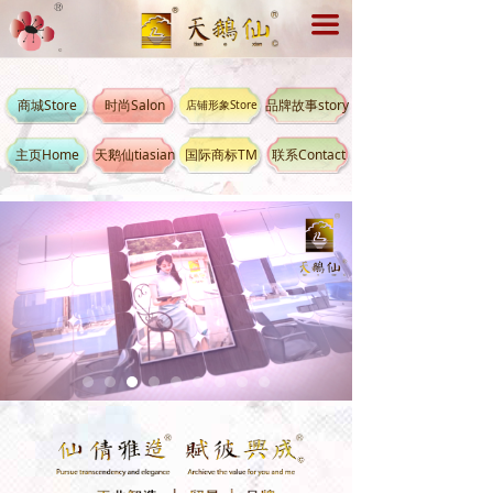
끀
商城Store
时尚Salon
品牌故事story
店铺形象Store
主页Home
天鹅仙tiasian
国际商标TM
联系Contact