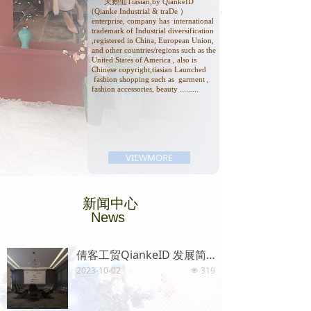
天鹅仙Tiasian,by QiankeID
(Qianke Industrial & traDe ）
enterprise, company has international
trademark of Industrial diversification
,registered in China, European Union,
and other countries/regions such as the
United States of America , also is
Chinese copyright,tiasian Launched
fashion shopping such as garment ,
fashion accessories, beauty .........
VIEWMORE
新闻中心
News
倩客工贸QiankeID 发展简史
2023-10-02
319
넶