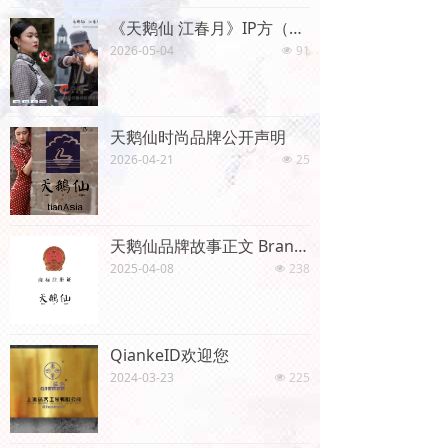
《天鹅仙 江春月》IP方（版权方）官方编剧介绍说明
2026-05-04
91
넶
天鹅仙时尚品牌公开声明
2026-04-21
25
넶
天鹅仙品牌故事正文 Brand story
2025-04-08
238
넶
QiankeID欢迎您
2024-03-23
225
넶